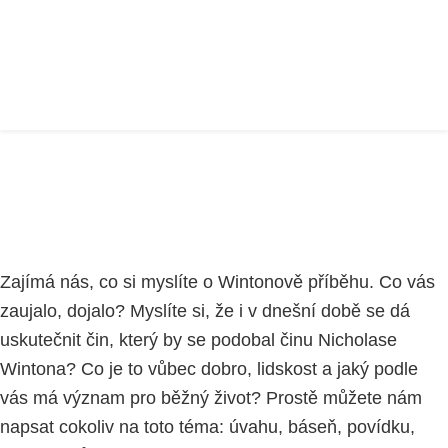
SOUTĚŽ
Home
VZDĚLÁVACÍ PROJEKT
část 4
SOUTĚŽ
Zajímá nás, co si myslíte o Wintonově příběhu. Co vás
zaujalo, dojalo? Myslíte si, že i v dnešní době se dá
uskutečnit čin, který by se podobal činu Nicholase
Wintona? Co je to vůbec dobro, lidskost a jaký podle
vás má význam pro běžný život? Prostě můžete nám
napsat cokoliv na toto téma: úvahu, báseň, povídku,