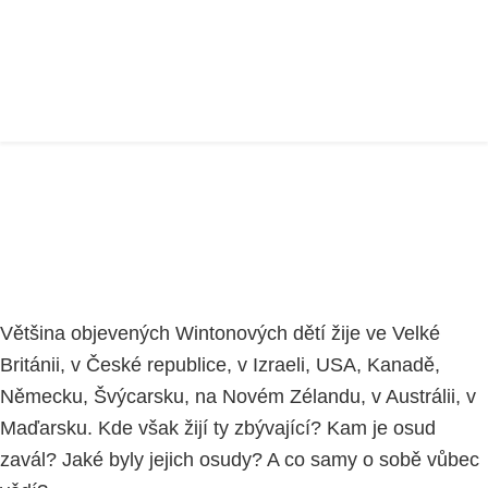
ZÁKLADNÍ FAKTA
Home
VZDĚLÁVACÍ PROJEKT
část 1
ZÁKLADNÍ FAKTA
Většina objevených Wintonových dětí žije ve Velké
Británii, v České republice, v Izraeli, USA, Kanadě,
Německu, Švýcarsku, na Novém Zélandu, v Austrálii, v
Maďarsku. Kde však žijí ty zbývající? Kam je osud
zavál? Jaké byly jejich osudy? A co samy o sobě vůbec