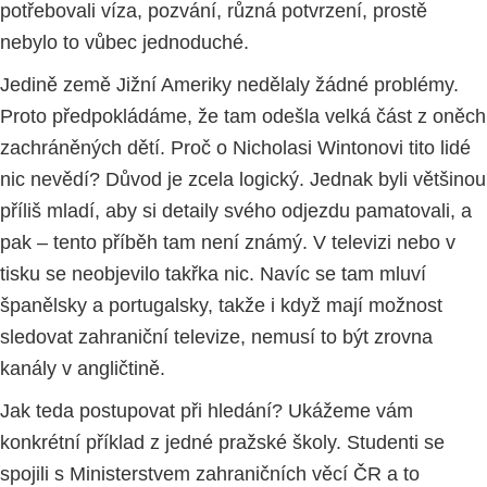
potřebovali víza, pozvání, různá potvrzení, prostě
nebylo to vůbec jednoduché.
Jedině země Jižní Ameriky nedělaly žádné problémy.
Proto předpokládáme, že tam odešla velká část z oněch
zachráněných dětí. Proč o Nicholasi Wintonovi tito lidé
nic nevědí? Důvod je zcela logický. Jednak byli většinou
příliš mladí, aby si detaily svého odjezdu pamatovali, a
pak – tento příběh tam není známý. V televizi nebo v
tisku se neobjevilo takřka nic. Navíc se tam mluví
španělsky a portugalsky, takže i když mají možnost
sledovat zahraniční televize, nemusí to být zrovna
kanály v angličtině.
Jak teda postupovat při hledání? Ukážeme vám
konkrétní příklad z jedné pražské školy. Studenti se
spojili s Ministerstvem zahraničních věcí ČR a to