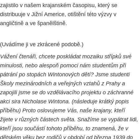
zajistilo v našem krajanském časopisu, který se
distribuuje v Jižní Americe, otištění této výzvy v
angličtině a ve španělštině.
(Uvádíme ji ve zkrácené podobě.)
Vážení čtenáři, chcete poskládat mozaiku střípků své
minulosti, nebo alespoň pomoci nám studentům při
pátrání po stopách Wintonových dětí? Jsme studenti
Školy mezinárodních a veřejných vztahů z Prahy a
zapojili jsme se do vzdělávacího projektu o záchranné
akci sira Nicholase Wintona. (následuje krátký popis
příběhu) Proto oslovujeme Vás, naše krajany, kteří
žijete v různých částech světa. Snažíme se vypátrat lidi,
kteří jsou součástí tohoto příběhu, to znamená, že v
dětském věku bez rodičů v období od března 1939 do