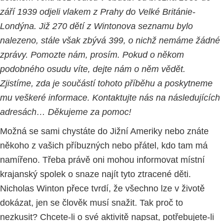
září 1939 odjeli vlakem z Prahy do Velké Británie-
Londýna. Již 270 dětí z Wintonova seznamu bylo
nalezeno, stále však zbývá 399, o nichž nemáme žádné
zprávy. Pomozte nám, prosím. Pokud o někom
podobného osudu víte, dejte nám o něm vědět.
Zjistíme, zda je součástí tohoto příběhu a poskytneme
mu veškeré informace. Kontaktujte nás na následujících
adresách… Děkujeme za pomoc!
Možná se sami chystáte do Jižní Ameriky nebo znáte
někoho z vašich příbuzných nebo přátel, kdo tam má
namířeno. Třeba právě oni mohou informovat místní
krajanský spolek o snaze najít tyto ztracené děti.
Nicholas Winton přece tvrdí, že všechno lze v životě
dokázat, jen se člověk musí snažit. Tak proč to
nezkusit? Chcete-li o své aktivitě napsat, potřebujete-li